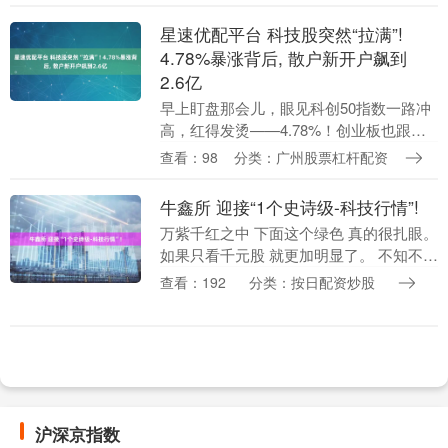
也频频“跳水”；另一边是投资人段永平
对....
星速优配平台 科技股突然“拉满”!
4.78%暴涨背后, 散户新开户飙到
2.6亿
早上盯盘那会儿，眼见科创50指数一路冲
高，红得发烫——4.78%！创业板也跟着
跳起来，涨了4.01%，深证成指2.32%，连
查看：98
分类：广州股票杠杆配资
一向温吞的上证都摸高了0.56%。这....
牛鑫所 迎接“1个史诗级-科技行情”!
万紫千红之中 下面这个绿色 真的很扎眼。
如果只看千元股 就更加明显了。 不知不觉
之中 A股已经有5只千元股。 毫无疑问 从
查看：192
分类：按日配资炒股
市值来说 A股正在进入一种独特的结构....
沪深京指数