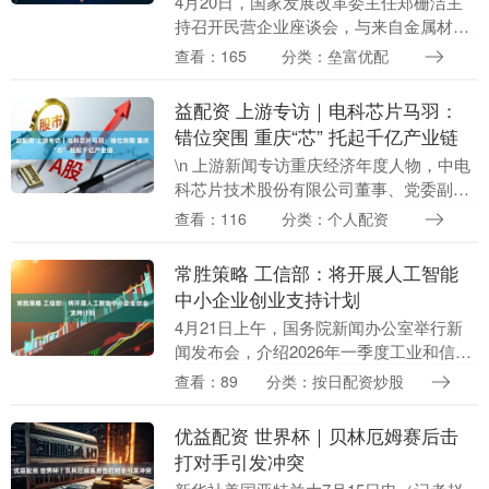
4月20日，国家发展改革委主任郑栅洁主
持召开民营企业座谈会，与来自金属材
料、新能源汽车、产业园区服务、矿产资
查看：165
分类：垒富优配
源、纺织等领域的海亮集团、小鹏集团、
万洋集团、天齐锂....
益配资 上游专访｜电科芯片马羽：
错位突围 重庆“芯” 托起千亿产业链
\n 上游新闻专访重庆经济年度人物，中电
科芯片技术股份有限公司董事、党委副书
记、总经理马羽。 \n 他说，2022年全球首
查看：116
分类：个人配资
发消费类北斗短报文SoC芯片，率先实
现....
常胜策略 工信部：将开展人工智能
中小企业创业支持计划
4月21日上午，国务院新闻办公室举行新
闻发布会，介绍2026年一季度工业和信息
化发展情况。工业和信息化部相关负责人
查看：89
分类：按日配资炒股
透露，今年以来中小企业经济运行稳中有
进，生产加....
优益配资 世界杯｜贝林厄姆赛后击
打对手引发冲突