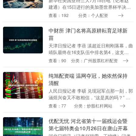
新华社美国亚特兰大7月15日电（记者赵
建通）在15日进行的美加墨世界杯半决赛
中，英格兰队以1:2被阿根廷队逆转。终场
查看：192
分类：个人配资
哨响后，英格兰中场贝林厄姆击打阿根廷
球员巴尔....
中财所 津门名将高原耕耘育足球新
苗
天津日报记者 李蓓 滇超近日刚刚落幕，曲
靖队最终在16支队伍中排名第4，这支队
伍的前任主教练正是津门球迷耳熟能详
查看：90
分类：广州股票杠杆配资
的“小燕儿”韩燕鸣。昔日天津队中场名
将，如今已成....
纯旭配资端 温网夺冠，她依然保持
清醒
人民日报记者 李硕 兑现冠军点那一刻，郭
涵煜兴奋又不敢相信，“这是真的吗？” 当
地时间7月12日，2026年温布尔登网球锦
查看：77
分类：炒股杠杆网站
标赛女双决赛，中国选手郭涵煜（见图
左，....
优配无忧 河北省第十一届残运会暨
第七届特奥会10月26日在唐山开幕
河北日报讯（记者赵瑞雪、王峻峰）记者