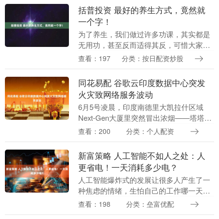
器械有限公司....
括普投资 最好的养生方式，竟然就
一个字！
为了养生，我们做过许多功课，其实都是
无用功，甚至反而适得其反，可惜大家却
没有意识到。 而最好的养生方式，既不是
查看：197
分类：按日配资炒股
体育锻炼，也不是休息睡觉，而是简简单
单一个字——少....
同花易配 谷歌云印度数据中心突发
火灾致网络服务波动
6月5号凌晨，印度南德里大凯拉什区域
Next-Gen大厦里突然冒出浓烟——塔塔通
信运营的数据中心三楼电池机房着火了。
查看：200
分类：个人配资
别看过火面积只有200平方英尺，这场火
直接把....
新富策略 人工智能不如人之处：人
更省电！一天消耗多少电？
人工智能爆炸式的发展让很多人产生了一
种焦虑的情绪，生怕自己的工作哪一天就
被人工智能所取代了。 未来的事情谁也说
查看：198
分类：垒富优配
不好，因为科技的进步速度以及最终可以