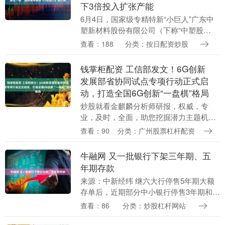
下3倍投入扩张产能
6月4日，国家级专精特新“小巨人”广东中
塑新材料股份有限公司（下称“中塑股
份”）将迎来创业板IPO上会审议。 该公司
查看：188
分类：按日配资炒股
主营业务为改性工程塑料的研发、生产及
销售，目....
钱掌柜配资 工信部发文！6G创新
发展部省协同试点专项行动正式启
动，打造全国6G创新“一盘棋”格局
炒股就看金麒麟分析师研报，权威，专
业，及时，全面，助您挖掘潜力主题机
会！ 来源：人民邮电报 近日，工业和信息
查看：90
分类：广州股票杠杆配资
化部正式印发《关于开展6G创新发展部省
协同试点专项行....
牛融网 又一批银行下架三年期、五
年期存款
来源：中新经纬 继六大行停售5年期大额
存单后，近期部分中小银行停售3年期和5
年期定期存款产品。 业内人士认为，银行
查看：86
分类：炒股杠杆网站
通过高息揽储匹配高收益资产的经营思路
难以为继，....