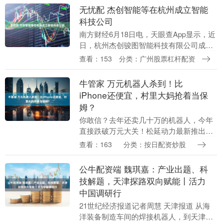
进步到何种程度....
无忧配 杰创智能等在杭州成立智能
科技公司
南方财经6月18日电，天眼查App显示，近
日，杭州杰创骏图智能科技有限公司成
立，法定代表人为许可，注册资本500万
查看：153
分类：广州股票杠杆配资
人民币，经营范围包括软件开发、软件销
售、物联网....
牛管家 万元机器人杀到！比
iPhone还便宜，村里大妈抢着当保
姆？
你敢信？去年还卖几十万的机器人，今年
直接跌破万元大关！松延动力最新推出的
Bumi人形机器人只要9998元，比顶配
查看：163
分类：按日配资炒股
iPhone还便宜。21财经报道显示，2026
年....
公牛配资端 魏琪嘉：产业出题、科
技解题，天津探路双向赋能丨活力
中国调研行
21世纪经济报道记者周慧 天津报道 从海
洋装备制造车间的焊接机器人，到天津港