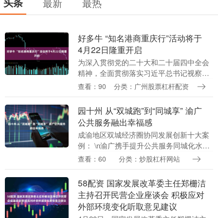
头条
最新
最热
好多牛 “知名港商重庆行”活动将于
4月22日隆重开启
为深入贯彻党的二十大和二十届四中全会
精神，全面贯彻落实习近平总书记视察重
庆重要讲话重要指示精神，进一步落实渝
查看：90
分类：广州股票杠杆配资
港高层会晤暨渝港合作会议精神，重庆市
委、市政府将于2....
园十州 从“双城跑”到“同城享” 渝广
公共服务融出幸福感
成渝地区双城经济圈协同发展创新十大案
例： \n渝广携手提升公共服务同城化水平
助力打造现代化都市圈\n 近年来，广安市
查看：60
分类：炒股杠杆网站
抢抓成渝地区双城经济圈建设重大战略机
遇，坚定....
58配资 国家发展改革委主任郑栅洁
主持召开民营企业座谈会 积极应对
外部环境变化听取意见建议