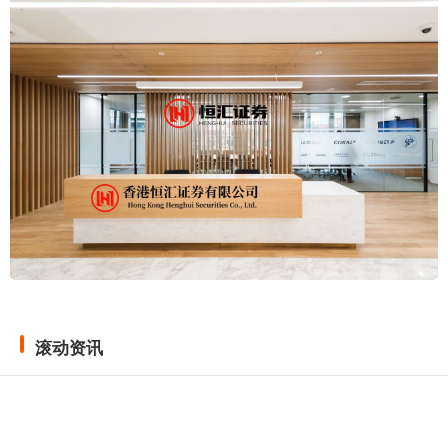
滚动资讯
玖联优配 国台办回应岛内能源担忧：和平统一将让台湾告别
限电困扰