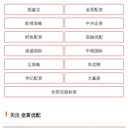
股鑫宝
金景配资
欧维策略
中兴证券
鳄鱼配资
双融优配
港盛国际
中期国际
泛策略
东启网
华亿配资
大赢家
全部话题标签
关注 垒富优配