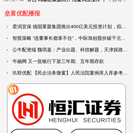
垒富优配播报
君润宜保 德国莱茵集团推出400亿美元投资计划，拟大举投资美
智股策略 “连董事长都拿不住”，中际旭创股价破千元，董事长提
公牛配资端 魏琪嘉：产业出题、科技解题，天津探路双向赋能丨活
牛融网 又一批银行下架三年期、五年期存款
玖联优配 【民企法务微窗】人民法院案例库入库参考案例：网络直