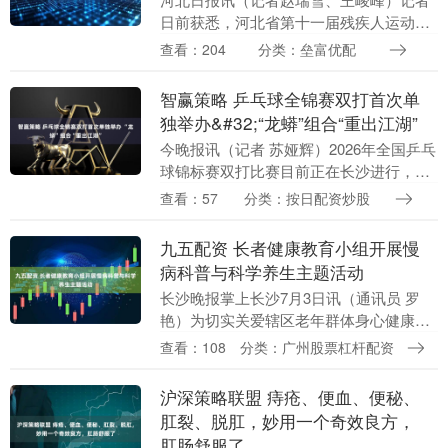
日前获悉，河北省第十一届残疾人运动会
暨第七届特殊奥林匹克运动会将于10月24
查看：204
分类：垒富优配
日至29日在唐山市举办，开闭幕式将分别
于10月2....
智赢策略 乒乓球全锦赛双打首次单
独举办&#32;“龙蟒”组合“重出江湖”
今晚报讯（记者 苏娅辉）2026年全国乒乓
球锦标赛双打比赛目前正在长沙进行，中
国乒协今年首次将全锦赛双打比赛列为单
查看：57
分类：按日配资炒股
独的一站比赛，同时搭档上也打破省区市
队界限。王....
九五配资 长者健康教育小组开展慢
病科普与科学养生主题活动
长沙晚报掌上长沙7月3日讯（通讯员 罗
艳）为切实关爱辖区老年群体身心健康，
普及慢病防治知识与科学养生理念，提升
查看：108
分类：广州股票杠杆配资
长者自我健康管理能力，7月2日，在中国
福利彩票公益....
沪深策略联盟 痔疮、便血、便秘、
肛裂、脱肛，妙用一个奇效良方，
肛肠舒服了