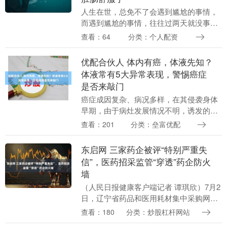
人生在世，总免不了会遇到尴尬的事情，
而遇到尴尬的事情，往往过两天就没事
了。但若是遇到令人尴尬的疾病，不仅让
查看：64
分类：个人配资
人有口难言，还会让人讳疾忌医。这也就
导致很多人即便有这....
优配合伙人 体内有癌，体液先知？
体液常有5大异常表现，警惕癌症
是否来敲门
癌症成因复杂、病况多样，在其侵袭身体
早期，由于病灶发展情况不明，诱发的初
始症状也难以直接判断，因而很容易出现
查看：201
分类：垒富优配
误判，错过最佳治疗实机。但好在通过大
量实际病例分析后....
东启网 三家药企被评“特别严重失
信”，医药招采监管“穿透”药企防火
墙
（人民日报健康客户端记者 谭琪欣）7月2
日，辽宁省药品和医用耗材集中采购网发
布通知，沈阳奥吉娜药业有限公司、江西
查看：180
分类：炒股杠杆网站
韵丰医疗设备有限公司、南昌康普灵医疗