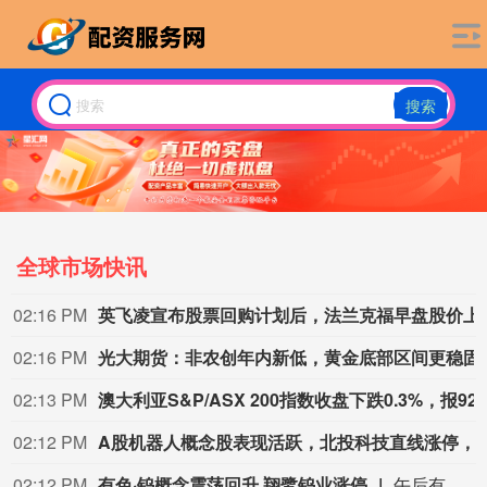
搜索
全球市场快讯
02:16 PM
英飞凌
宣布股票回购计划后，法兰克福早盘股价上涨1.9%。
02:16 PM
光大期货：非农创
02:13 PM
02:12 PM
A股机器人概念股表现活跃，北投科技直线涨停，华中数控、百达精工
02:12 PM
有色·钨概念震荡回升 翔鹭钨业涨停
午后有色·钨概念震荡回升，翔鹭钨业涨停，中钨高新、亚盛集团、章源钨业、厦门钨业冲高。消息面上，章源钨业公布2026年8月上半月长单采购报价，55%黑钨精矿41.20万元/标吨；55%白钨精矿41.10万元/标吨；仲钨酸铵（国标零级）60.60万元/吨，较2026年7月下半月长单采购报价有所上调。