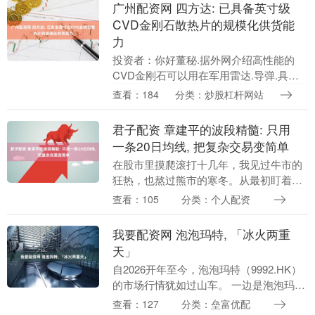
广州配资网 四方达: 已具备英寸级
CVD金刚石散热片的规模化供货能
力
投资者：你好董秘.据外网介绍高性能的
CVD金刚石可以用在军用雷达.导弹.具身
智能机器人等的散热上.公司的CVD金刚石
查看：184
分类：炒股杠杆网站
是什么等级 四方达董秘：您好，金刚石具
有禁带....
君子配资 章建平的波段精髓: 只用
一条20日均线, 把复杂交易变简单
在股市里摸爬滚打十几年，我见过牛市的
狂热，也熬过熊市的寒冬。从最初盯着七
八个指标眼花缭乱，到后来慢慢做减法，
查看：105
分类：个人配资
我可以告诉你：交易这件事，越复杂越容
易乱，抓住一条线....
我要配资网 泡泡玛特, 「冰火两重
天」
自2026开年至今，泡泡玛特（9992.HK）
的市场行情犹如过山车。 一边是泡泡玛特
业绩与股价背离”，遭多家机构看空，股价
查看：127
分类：垒富优配