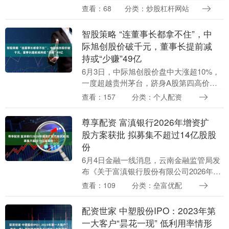
码头的运输机器人，天津这座北方港口城
查看：68
分类：炒股杠杆网站
市和传统制造业大市，正在焕发新的活
力。 6月15....
智股策略 “连董事长都拿不住”，中
际旭创股价破千元，董事长提前减
持或“少赚”49亿
6月3日，中际旭创股价盘中大涨超10%，
一度超越贵州茅台，跻身A股第四高价
股。截至6月4日收盘，股价报1280元，总
查看：157
分类：个人配资
市值超1.4万亿元。 来源：新浪财经APP
....
尊享配资 富滇银行2026年增资扩
股方案获批 拟募集不超过14亿股股
份
6月4日金融一线消息，云南金融监管局发
布《关于富滇银行股份有限公司2026年增
资扩股方案的批复》，同意该行本次增资
查看：109
分类：垒富优配
扩股方案，募集不超过14亿股的股份。 云
南金融....
配资世家 中塑股份IPO：2023年第
一大客户“昙花一现” 低利用率情形